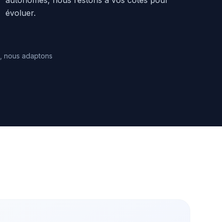
autonomes, nous restons à vos côtés pour
évoluer.
le, nous adaptons