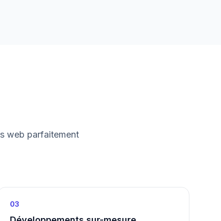
es web parfaitement
03
Développements sur-mesure