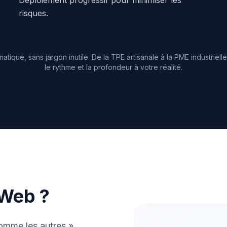
Déploiement progressif pour minimiser les
risques.
ique, sans jargon inutile. De la TPE artisanale à la PME industriel
le rythme et la profondeur à votre réalité.
 Web ?
mme les autres ».