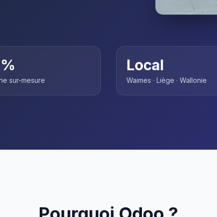
0%
Local
he sur-mesure
Waimes · Liège · Wallonie
Pourquoi Odoo ?